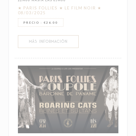
★ PARIS FOLLIES ★ LE FILM NOIR ★
08/03/2025
PRECIO : €26.00
((ABRE EN UNA NUEVA VENTANA))
MÁS INFORMACIÓN