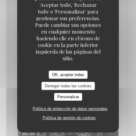
'Aceptar todo', 'Rechazar
todo' o 'Personalizar' para
gestionar sus preferencias.
Puede cambiar sus opciones
en cualquier momento
haciendo clic en el icono de
cookie en la parte inferior
DE 07/09/2024 HASTA LAS 08/09/2024 DE LAS
izquierda de las páginas del
22H00 HASTA LAS 05H00
sitio.
★ PARIS FOLLIES ★ NEO GATSBY 1920'S
PARTY ★ 07/09/2024
OK, aceptar todas
PRECIO : €26.00
Denegar todas las cookies
((ABRE EN UNA NUEVA VENTANA))
Personalizar
MÁS INFORMACIÓN
Política de protección de datos personales
Política de gestión de cookies