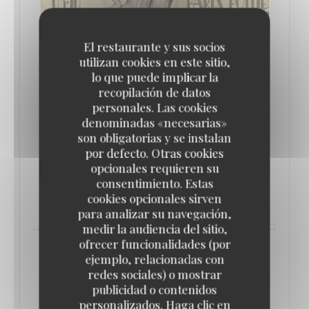
El restaurante y sus socios
utilizan cookies en este sitio,
lo que puede implicar la
DE 05/10/2024 HASTA LAS 06/10/2024 DE LAS
recopilación de datos
22H00 HASTA LAS 05H00
personales. Las cookies
✨ CÉLÉBRATION DES 10 ANS DES PARIS
denominadas «necesarias»
FOLLIES À LA COUPOLE ! ✨
son obligatorias y se instalan
PRECIO : €26.00
por defecto. Otras cookies
opcionales requieren su
consentimiento. Estas
((ABRE EN UNA NUEVA VENTANA))
MÁS INFORMACIÓN
cookies opcionales sirven
para analizar su navegación,
medir la audiencia del sitio,
ofrecer funcionalidades (por
ejemplo, relacionadas con
redes sociales) o mostrar
publicidad o contenidos
personalizados. Haga clic en