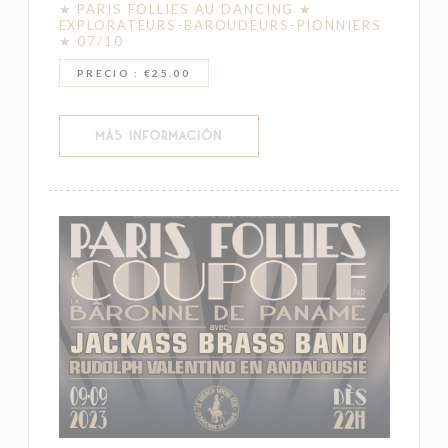
★ PARIS FOLLIES AU DANCING ★
EXPLORATEURS-BAROUDEURS-PIONNIERS
★ 07/10
PRECIO : €25.00
((ABRE EN UNA NUEVA VENTANA))
MÁS INFORMACIÓN