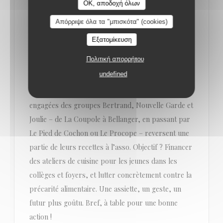
OK, αποδοχή όλων
On se fait une bonne brasserie pour soutenir la
bonne cause
Απόρριψε όλα τα "μπισκότα" (cookies)
Εξατομίκευση
Du 16 au 22 juin 2025, La Tablée des Chefs remet le
Πολιτική απορρήτου
couvert pour une nouvelle édition de La Semaine
undefined
Solidaire : une opération qui allie bonne bouffe et
belle cause. Pendant une semaine, les brasseries
engagées des groupes Bertrand, Nouvelle Garde et
Joulie – de La Coupole à Bellanger, en passant par
Le Pied de Cochon ou Le Procope – reversent une
partie de leurs recettes à l’asso. Objectif ? Financer
des ateliers de cuisine pour les jeunes dans les
collèges et foyers, et lutter concrètement contre la
précarité alimentaire. Une assiette, un geste, un
futur plus goûtu. Bref, à table pour une bonne
action !