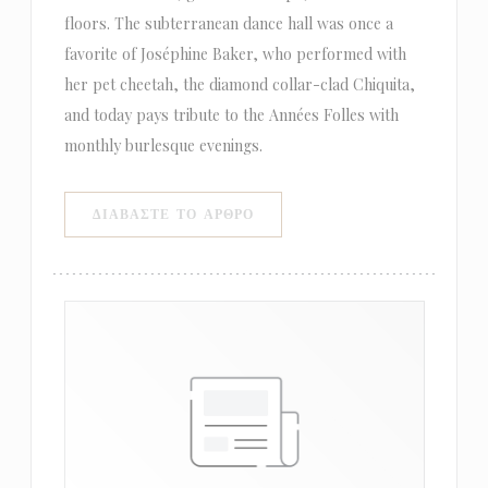
floors. The subterranean dance hall was once a
favorite of Joséphine Baker, who performed with
her pet cheetah, the diamond collar-clad Chiquita,
and today pays tribute to the Années Folles with
monthly burlesque evenings.
((ΑΝΟΊΓΕΙ ΣΕ ΝΈΟ ΠΑΡΆΘΥΡΟ)
ΔΙΑΒΆΣΤΕ ΤΟ ΆΡΘΡΟ