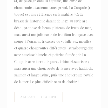
Si, de passage dans la capitale, une envie de
choucroute alsacienne vous prend, La Coupole (1
toque) est une référence en la matière ! Cette
brasserie historique datant de 1927, au style art
déco, propose de beaux plateaux de fruits de mer,
mais aussi une jolie carte de tradition française avec
soupe à l’oignon, fricassée de volaille aux morilles
et quatre choucroutes différentes : strasbourgeoise
avec saucisse blanche et poitrine fumée ; de La
Coupole avec jarret de porc, échine et saucisse ;
mais aussi une choucroute de la mer avec haddock,
saumon et langoustine, puis une choucroute royale
de la mer. Le plus difficile sera de choisir !
((ΑΝΟΊΓΕΙ ΣΕ ΝΈΟ ΠΑΡΆΘΥΡΟ)
ΔΙΑΒΆΣΤΕ ΤΟ ΆΡΘΡΟ