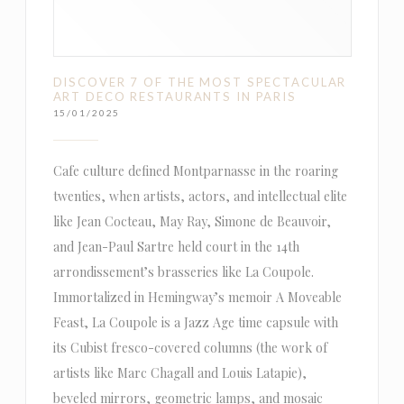
DISCOVER 7 OF THE MOST SPECTACULAR
ART DECO RESTAURANTS IN PARIS
15/01/2025
Cafe culture defined Montparnasse in the roaring
twenties, when artists, actors, and intellectual elite
like Jean Cocteau, May Ray, Simone de Beauvoir,
and Jean-Paul Sartre held court in the 14th
arrondissement’s brasseries like La Coupole.
Immortalized in Hemingway’s memoir A Moveable
Feast, La Coupole is a Jazz Age time capsule with
its Cubist fresco-covered columns (the work of
artists like Marc Chagall and Louis Latapie),
beveled mirrors, geometric lamps, and mosaic