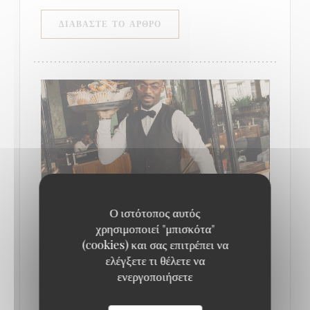
((ΑΝΟΊΓΕΙ ΣΕ ΝΈΟ ΠΑΡΆΘΥΡΟ)
ΔΙΑΒΆΣΤΕ ΤΟ ΆΡΘΡΟ
Ο ιστότοπος αυτός
χρησιμοποιεί "μπισκότα"
(cookies) και σας επιτρέπει να
QUE FAIRE À PARIS CETTE SEMAINE ? (16-
ελέγξετε τι θέλετε να
22 JUIN) // LE BONBON
ενεργοποιήσετε
17/06/2025