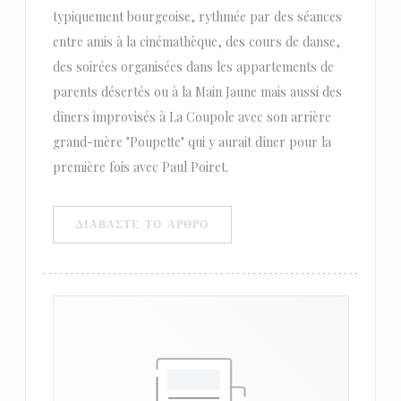
typiquement bourgeoise, rythmée par des séances
entre amis à la cinémathèque, des cours de danse,
des soirées organisées dans les appartements de
parents désertés ou à la Main Jaune mais aussi des
dîners improvisés à La Coupole avec son arrière
grand-mère "Poupette" qui y aurait dîner pour la
première fois avec Paul Poiret.
((ΑΝΟΊΓΕΙ ΣΕ ΝΈΟ ΠΑΡΆΘΥΡΟ)
ΔΙΑΒΆΣΤΕ ΤΟ ΆΡΘΡΟ