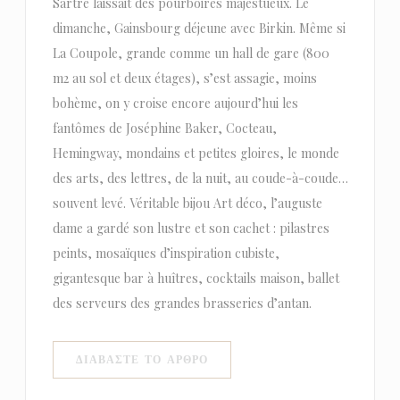
Sartre laissait des pourboires majestueux. Le
dimanche, Gainsbourg déjeune avec Birkin. Même si
La Coupole, grande comme un hall de gare (800
m2 au sol et deux étages), s’est assagie, moins
bohème, on y croise encore aujourd’hui les
fantômes de Joséphine Baker, Cocteau,
Hemingway, mondains et petites gloires, le monde
des arts, des lettres, de la nuit, au coude-à-coude…
souvent levé. Véritable bijou Art déco, l’auguste
dame a gardé son lustre et son cachet : pilastres
peints, mosaïques d’inspiration cubiste,
gigantesque bar à huîtres, cocktails maison, ballet
des serveurs des grandes brasseries d’antan.
((ΑΝΟΊΓΕΙ ΣΕ ΝΈΟ ΠΑΡΆΘΥΡΟ)
ΔΙΑΒΆΣΤΕ ΤΟ ΆΡΘΡΟ