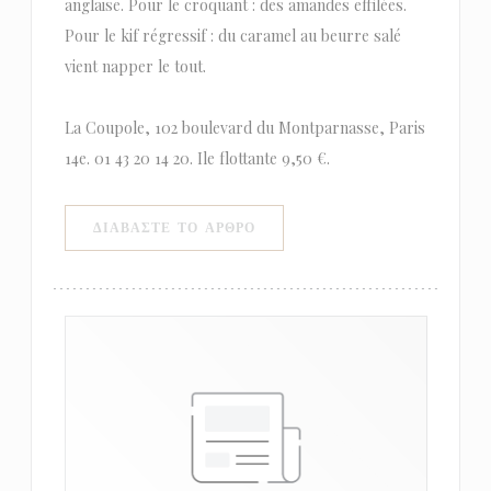
anglaise. Pour le croquant : des amandes effilées.
Pour le kif régressif : du caramel au beurre salé
vient napper le tout.
La Coupole, 102 boulevard du Montparnasse, Paris
14e. 01 43 20 14 20. Ile flottante 9,50 €.
((ΑΝΟΊΓΕΙ ΣΕ ΝΈΟ ΠΑΡΆΘΥΡΟ)
ΔΙΑΒΆΣΤΕ ΤΟ ΆΡΘΡΟ