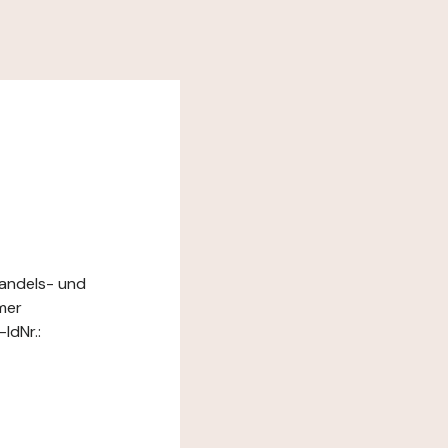
Handels- und
mer
IdNr.: