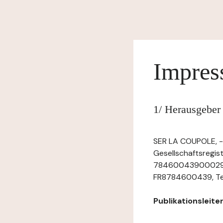
Impre
1/ Herausgeber
SER LA COUPOLE, -,
Gesellschaftsregi
78460043900029, mi
FR8784600439, Tel.:
Publikationsleiter: