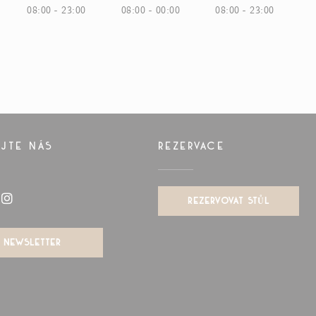
08:00 - 23:00
08:00 - 00:00
08:00 - 23:00
JTE NÁS
REZERVACE
REZERVOVAT STŮL
book ((otevře se v novém okně))
Instagram ((otevře se v novém okně))
NEWSLETTER