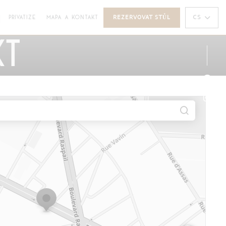
((OTEVŘE SE V NOVÉM OKNĚ))
CS
PRIVATIZE
MAPA A KONTAKT
REZERVOVAT STŮL
OTEVŘE SE V NOVÉM OKNĚ))
kt
Face
Inst