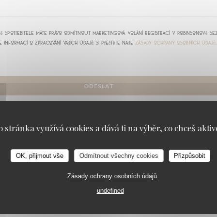
spotřebitele máte právo odmítnout marketingová volání registrací v Robinsonově s
e informací o zpracování vašich údajů si přečtěte naše
zásady ochrany osobních údajů
.
o stránka využívá cookies a dává ti na výběr, co chceš aktiv
OK, přijmout vše
Odmítnout všechny cookies
Přizpůsobit
Zásady ochrany osobních údajů
 EMPORTER
PARIS
undefined
ace