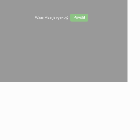
Waze Map je vypnutý.
Povolit