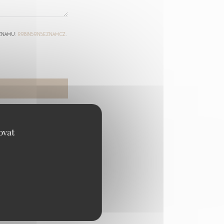
eznamu:
robinsonseznam.cz
.
ovat