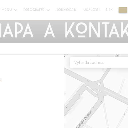
MENU
FOTOGRAFIE
HODNOCENÍ
UDÁLOSTI
TISK
((
apa a konta
R
 se v novém okně))