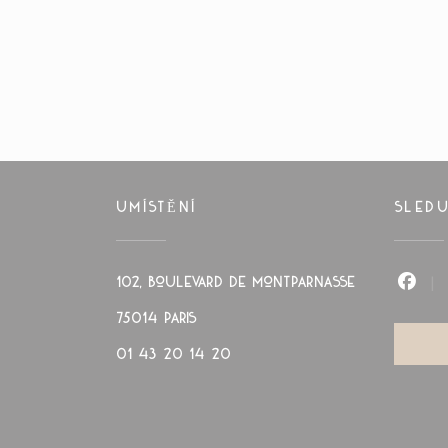
UMÍSTĚNÍ
SLEDU
102, boulevard de Montparnasse
Face
((otevře se v novém okně))
75014 PARIS
01 43 20 14 20