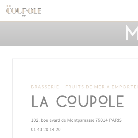
Panel pro správu cookies
M
BRASSERIE – FRUITS DE MER A EMPORTE
La Coupole
((otevře
102, boulevard de Montparnasse 75014 PARIS
01 43 20 14 20